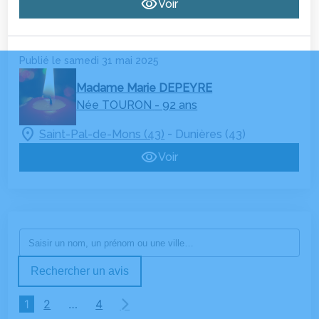
Voir
Publié le samedi 31 mai 2025
Madame Marie DEPEYRE
Née TOURON
- 92 ans
-
Saint-Pal-de-Mons (43)
Dunières (43)
Voir
Rechercher un avis
1
2
…
4