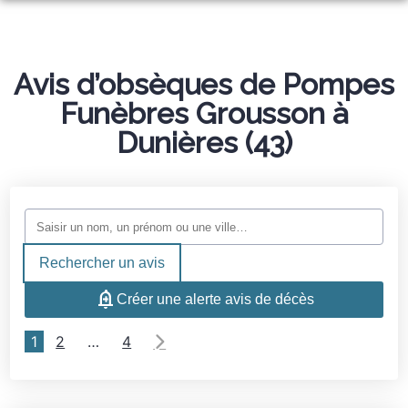
NOS SERVICES
NOS AGENCES
Avis d’obsèques de Pompes
ORGANISER DES OBSÈQUES
Funèbres Grousson à
NOTRE CHAMBRE FUNÉRAIRE
MONTFAUCON EN VELAY
PRÉVOIR SES OBSÈQUES
Dunières (43)
ESPACES HOMMAGES
POMPES FUNÈBRES GROUSSON – FLEURISTE
SERVICES AUX FAMILLES
MONUMENTS FUNÉRAIRES
Rechercher un avis
Créer une alerte avis de décès
1
2
…
4