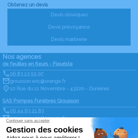
Obtenez un devis
Devis obsèques
Devis prévoyance
Devis marbrerie
Nos agences
de feuilles en fleurs - Fleuriste
06 83 13 50 97
grousson.eric@orange.fr
10 Rue du 11 Novembre - 43220 - Dunières
SAS Pompes Funèbres Grousson
06 44 63 21 83
grousson.eric@orange.fr
14, Avenue du 19 Mars 1962 - 43290 - Montfaucon en
Velay