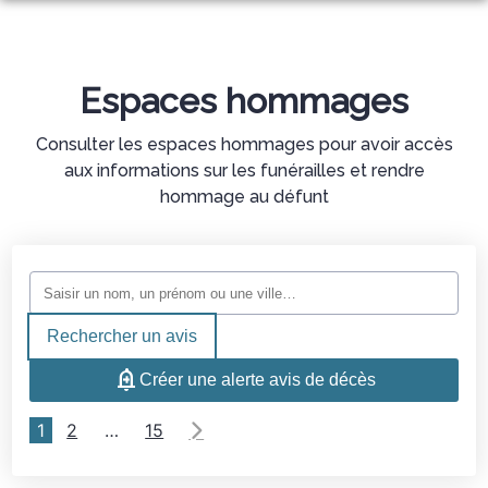
NOS SERVICES
NOS AGENCES
ORGANISER DES OBSÈQUES
Espaces hommages
NOTRE CHAMBRE FUNÉRAIRE
MONTFAUCON EN VELAY
PRÉVOIR SES OBSÈQUES
Consulter les espaces hommages pour avoir accès
ESPACES HOMMAGES
aux informations sur les funérailles et rendre
POMPES FUNÈBRES GROUSSON – FLEURISTE
SERVICES AUX FAMILLES
hommage au défunt
MONUMENTS FUNÉRAIRES
Rechercher un avis
Créer une alerte avis de décès
1
2
…
15