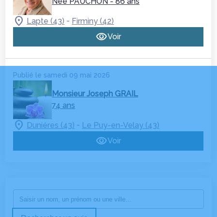
Née PAUCHON
- 86 ans
-
Lapte (43)
Firminy (42)
Voir
Publié le samedi 09 mai 2026
Monsieur Joseph GRAIL
74 ans
-
Duniéres (43)
Le Puy-en-Velay (43)
Voir