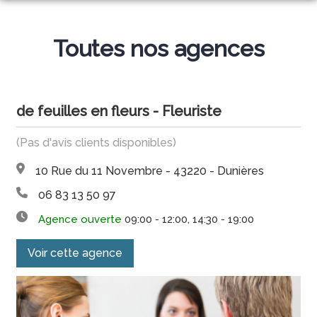
NOS SERVICES
Toutes nos agences
NOS AGENCES
ORGANISER DES OBSÈQUES
NOTRE CHAMBRE FUNÉRAIRE
MONTFAUCON EN VELAY
PRÉVOIR SES OBSÈQUES
de feuilles en fleurs - Fleuriste
ESPACES HOMMAGES
POMPES FUNÈBRES GROUSSON – FLEURISTE
SERVICES AUX FAMILLES
(Pas d'avis clients disponibles)
MONUMENTS FUNÉRAIRES
10 Rue du 11 Novembre - 43220 - Dunières
06 83 13 50 97
Agence ouverte
09:00 - 12:00, 14:30 - 19:00
Voir cette agence