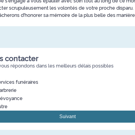
e s'engage à vous épauler avec soin tout au long de ce m
ecter scrupuleusement les volontés de votre proche disparu
âcherons d'honorer sa mémoire de la plus belle des manière
s contacter
ous répondons dans les meilleurs délais possibles
rvices funéraires
rbrerie
révoyance
utre
Suivant