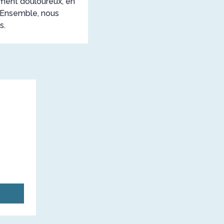
oment douloureux, en
. Ensemble, nous
s.