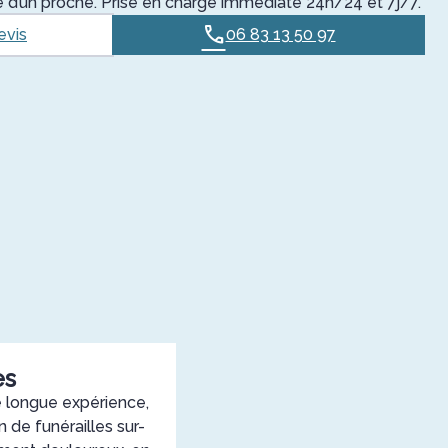
te d’un proche. Prise en charge immédiate 24h/24 et 7j/7.
evis
06 83 13 50 97
es
 longue expérience,
 de funérailles sur-