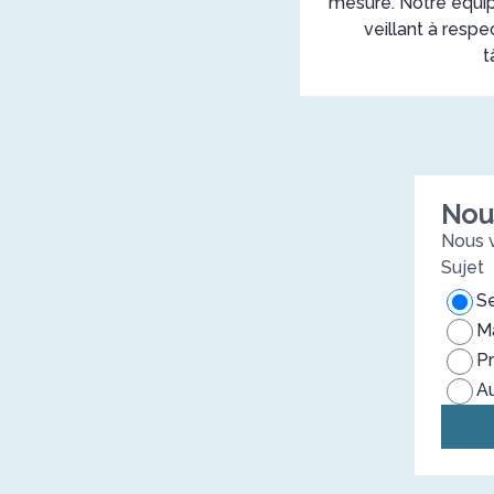
mesure. Notre équip
veillant à resp
t
Nou
Nous v
Sujet
Se
Ma
P
A