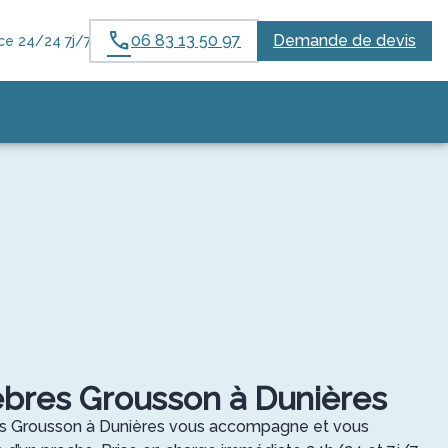
06 83 13 50 97
Demande de devis
e 24/24 7j/7
bres Grousson à Dunières
s Grousson à Dunières vous accompagne et vous