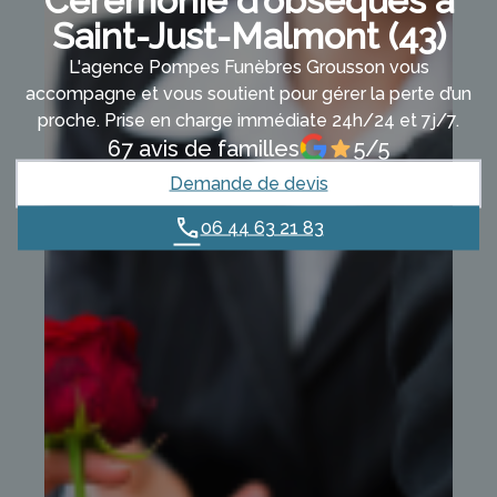
Cérémonie d’obsèques à
Saint-Just-Malmont (43)
L'agence Pompes Funèbres Grousson vous
accompagne et vous soutient pour gérer la perte d’un
proche. Prise en charge immédiate 24h/24 et 7j/7.
67 avis de familles
5/5
Demande de devis
06 44 63 21 83