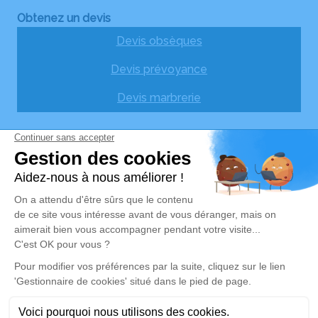
Obtenez un devis
Devis obsèques
Devis prévoyance
Devis marbrerie
Nos agences
de feuilles en fleurs - Fleuriste
06 83 13 50 97
grousson.eric@orange.fr
10 Rue du 11 Novembre - 43220 - Dunières
SAS Pompes Funèbres Grousson
06 44 63 21 83
grousson.eric@orange.fr
14, Avenue du 19 Mars 1962 - 43290 - Montfaucon en
Velay