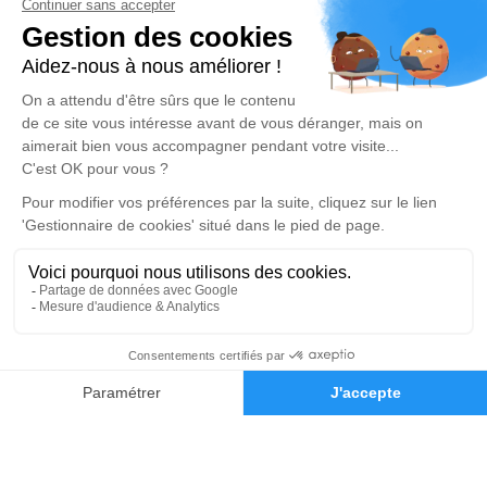
10 Rue du 11 Novembre – 43220 – Dunières
SAS Pompes Funèbres Grousson
06 44 63 21 83
grousson.eric@orange.fr
14, Avenue du 19 Mars 1962 – 43290 – Montfaucon en
Velay
5/5 – 67 avis
Nos Services
Liens utiles
Services aux familles
Avis de décès
Demande de rendez-vous
en agence
Nos réseaux sociaux
Mentions légales
06 83 13 50 97
Demande de devis
Politique de traitement des données personnelles
Politique d’utilisation des cookies
Gestionnaire de cookies
Zone d'intervention