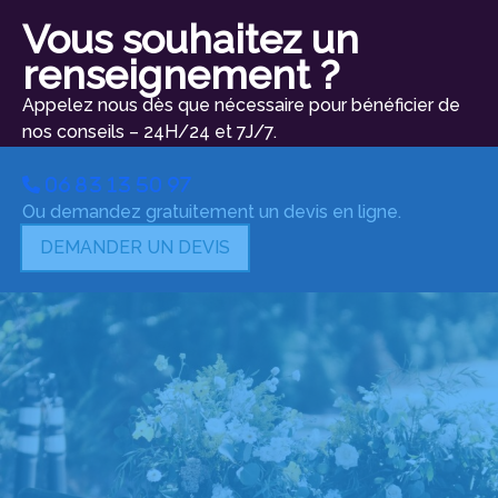
Vous souhaitez un
renseignement ?
Appelez nous dès que nécessaire pour bénéficier de
nos conseils – 24H/24 et 7J/7.
06 83 13 50 97
Ou demandez gratuitement un devis en ligne.
DEMANDER UN DEVIS