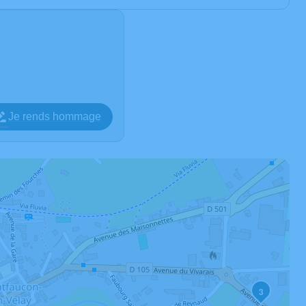
Je rends hommage
3