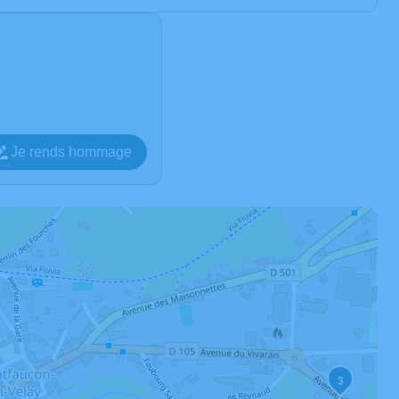
Je rends hommage
3