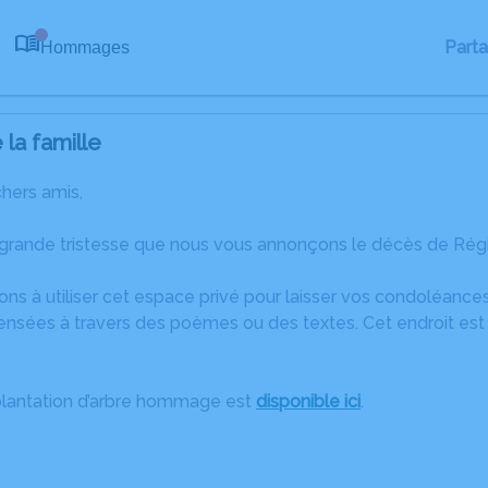
Part
Hommages
0
la famille
chers amis,
 grande tristesse que nous vous annonçons le décès de Régi
ons à utiliser cet espace privé pour laisser vos condoléanc
ensées à travers des poèmes ou des textes. Cet endroit est 
.
plantation d’arbre hommage est
disponible ici
.