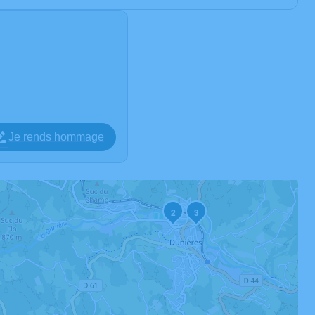
e
Je rends hommage
2
3