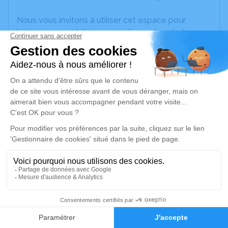
Nous vous invitons à utiliser cet espace pour
laisser vos condoléances, partager des photos
souvenirs, une anecdote ou exprimer vos pensées
à travers des poèmes ou des textes. Cet endroit
est un lieu d'expression dédié à honorer la
mémoire de Pierre CHARRA.
Un service de plantation d’arbre hommage est
disponible ici
.
Je rends hommage
Cérémonie religieuse
jeudi 30 novembre 2023 à 14h30
2
Église de Montfaucon-en-Velay
43290 Montfaucon-en-Velay
Faire-part
Hommages