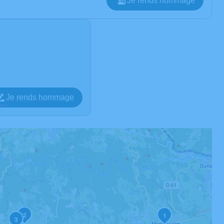
Je rends hommage
Je rends hommage
2
1
3