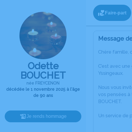
Faire-part
Message de 
Chère famille, 
Odette
C’est avec une
BOUCHET
Yssingeaux.
née FREYCENON
Nous vous invit
décédée le 1 novembre 2025 à l'âge
vos pensées à t
de 90 ans
BOUCHET.
Un service de 
Je rends hommage