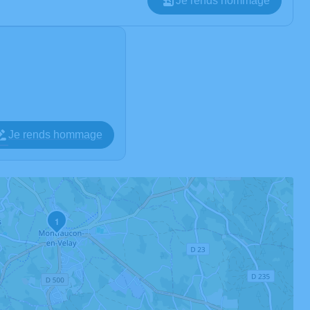
Je rends hommage
Je rends hommage
1