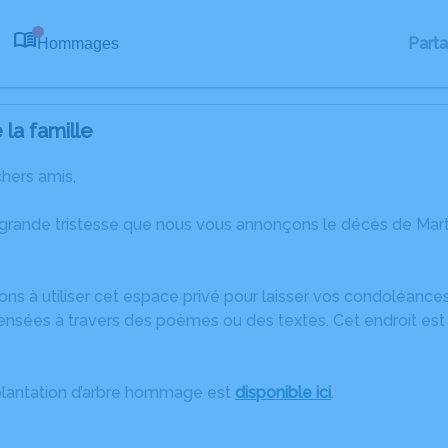
Part
Hommages
0
la famille
chers amis,
 grande tristesse que nous vous annonçons le décès de Ma
ons à utiliser cet espace privé pour laisser vos condoléanc
ensées à travers des poèmes ou des textes. Cet endroit est 
plantation d’arbre hommage est
disponible ici
.