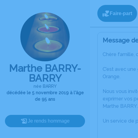
Faire-part
Message de 
Chère famille, 
Marthe BARRY-
C’est avec une
BARRY
Orange.
née BARRY
Nous vous invit
décédée le 5 novembre 2019 à l'âge
exprimer vos p
de 95 ans
Marthe BARRY.
Un service de 
Je rends hommage