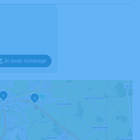
Je rends hommage
1
3