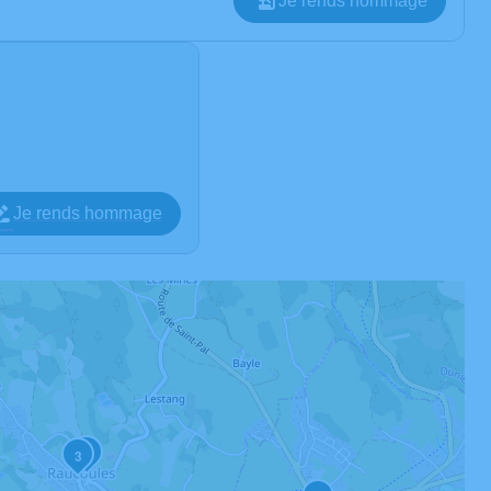
Je rends hommage
Je rends hommage
2
3