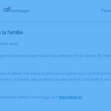
Part
Hommages
0
la famille
chers amis,
 grande tristesse que nous vous annonçons le décès de Mar
ons à utiliser cet espace privé pour laisser vos condoléanc
ensées à travers des poèmes ou des textes. Cet endroit est 
plantation d’arbre hommage est
disponible ici
.