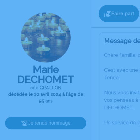
Faire-part
Message de 
Chère famille, 
Marie
C’est avec une
DECHOMET
Tence.
née GRAILLON
Nous vous invit
décédée le 10 avril 2024 à l'âge de
vos pensées à t
95 ans
DECHOMET.
Un service de 
Je rends hommage