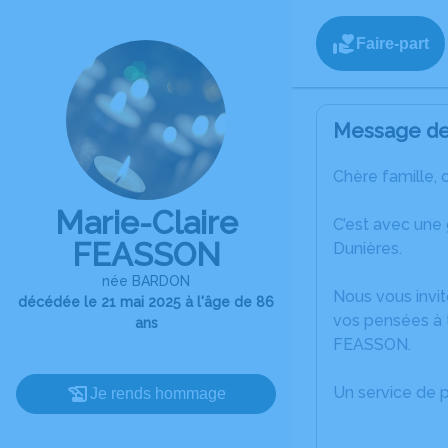
Faire-part
Message de 
Chère famille, 
Marie-Claire
C’est avec une
FEASSON
Dunières.
née BARDON
Nous vous invit
décédée le 21 mai 2025 à l'âge de 86
vos pensées à t
ans
FEASSON.
Un service de 
Je rends hommage