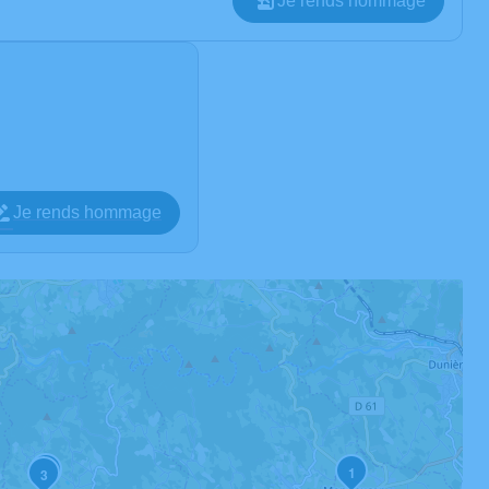
Je rends hommage
Je rends hommage
2
1
3