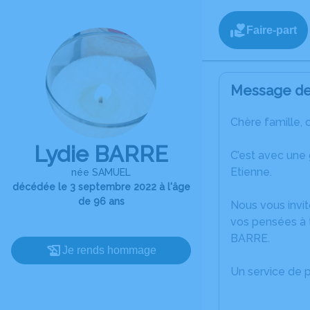
Faire-part
Message de 
Chère famille, 
Lydie BARRE
C’est avec une
Etienne.
née SAMUEL
décédée le 3 septembre 2022 à l'âge
de 96 ans
Nous vous invit
vos pensées à t
BARRE.
Je rends hommage
Un service de 