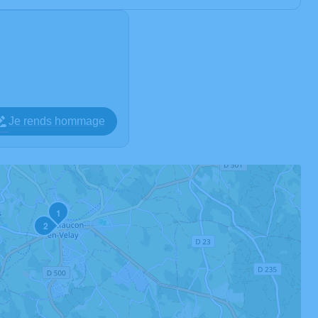
Je rends hommage
1
2