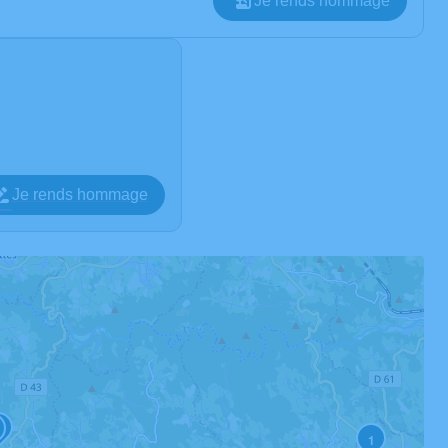
Je rends hommage
Je rends hommage
3
1