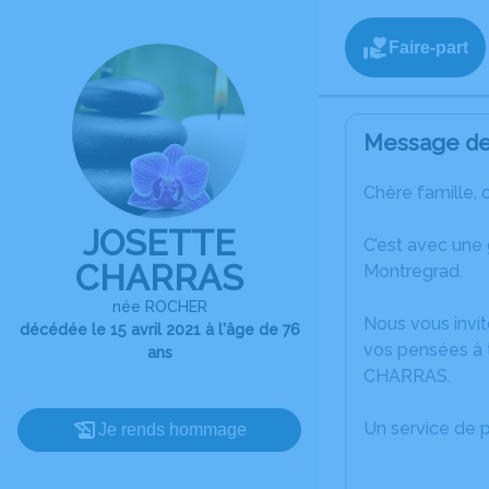
Faire-part
Message de 
Chère famille, 
JOSETTE
C’est avec une
CHARRAS
Montregrad.
née ROCHER
Nous vous invit
décédée le 15 avril 2021 à l'âge de 76
vos pensées à t
ans
CHARRAS.
Un service de 
Je rends hommage