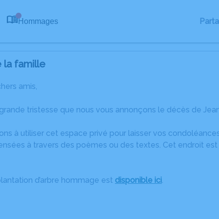
Part
Hommages
0
la famille
chers amis,
 grande tristesse que nous vous annonçons le décès de Jean
ons à utiliser cet espace privé pour laisser vos condoléanc
ensées à travers des poèmes ou des textes. Cet endroit est 
plantation d’arbre hommage est
disponible ici
.