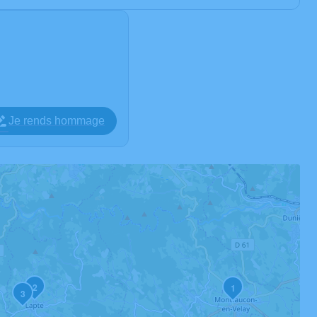
Je rends hommage
2
1
3