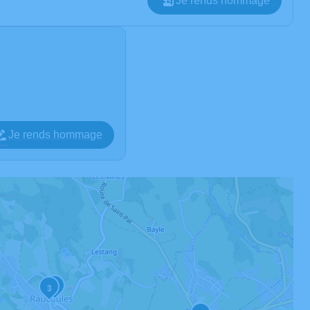
Je rends hommage
Je rends hommage
2
3