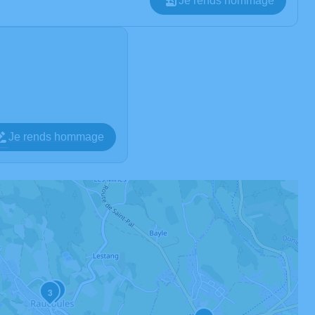
Je rends hommage
Je rends hommage
2
3