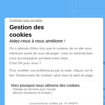
Déroulé de
Le mardi 0
Chambre Fu
43290 Mon