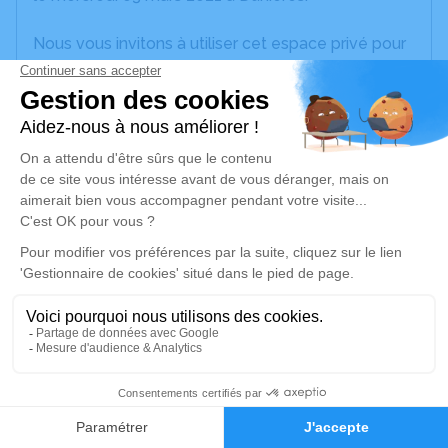
Nous vous invitons à utiliser cet espace privé pour
laisser vos condoléances, partager des photos
souvenirs, une anecdote ou exprimer vos pensées
à travers des poèmes ou des textes. Cet endroit
est un lieu d'expression dédié à honorer la
mémoire d’Auguste DESFOND.
Un service de plantation d’arbre hommage est
disponible ici
.
Je rends hommage
Cérémonie religieuse
samedi 06 mars 2021 à 14h30
2
Information indisponible
Faire-part
Hommages